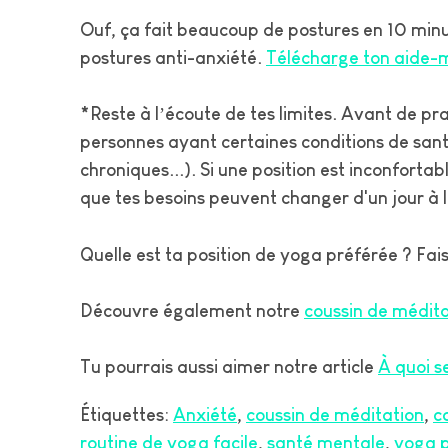
Ouf, ça fait beaucoup de postures en 10 min
postures anti-anxiété.
Télécharge ton aide-m
*Reste à l’écoute de tes limites. Avant de pra
personnes ayant certaines conditions de santé
chroniques...). Si une position est inconfortab
que tes besoins peuvent changer d'un jour à l
Quelle est ta position de yoga préférée ? Fai
Découvre également notre
coussin de médita
Tu pourrais aussi aimer notre article
À quoi s
Étiquettes:
Anxiété
coussin de méditation
c
routine de yoga facile
santé mentale
yoga p