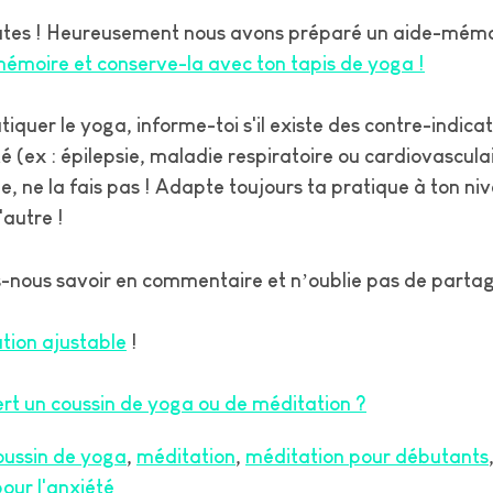
utes ! Heureusement nous avons préparé un aide-mémoi
émoire et conserve-la avec ton tapis de yoga !
tiquer le yoga, informe-toi s'il existe des contre-indic
 (ex : épilepsie, maladie respiratoire ou cardiovasculai
le, ne la fais pas ! Adapte toujours ta pratique à ton ni
'autre !
s-nous savoir en commentaire et n’oublie pas de partage
tion ajustable
!
ert un coussin de yoga ou de méditation ?
oussin de yoga
méditation
méditation pour débutants
our l'anxiété