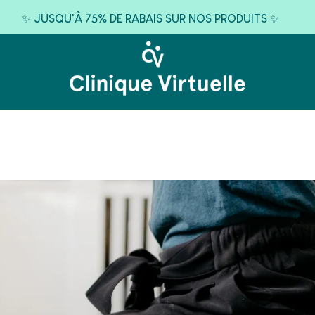
✨ JUSQU'À 75% DE RABAIS SUR NOS PRODUITS ✨
RAISON GRATUITE SUR LES COMMANDES DE 120$ ET PLUS 🚚