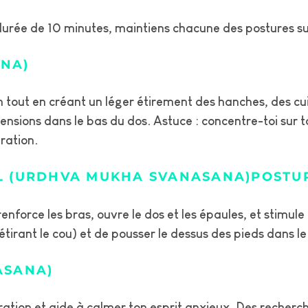
urée de 10 minutes, maintiens chacune des postures s
ANA)
n tout en créant un léger étirement des hanches, des cui
 tensions dans le bas du dos. Astuce : concentre-toi sur 
ration.
EL (URDHVA MUKHA SVANASANA)POSTUR
enforce les bras, ouvre le dos et les épaules, et stimule
 étirant le cou) et de pousser le dessus des pieds dans l
ÂSANA)
ration et aide à calmer ton esprit anxieux. Des recherc