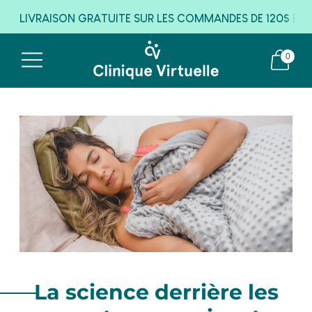
LIVRAISON GRATUITE SUR LES COMMANDES DE 120$ ET P
✨ JUSQU'À 75% DE RABAIS SUR NOS PRODUITS ✨
0
La science derrière les